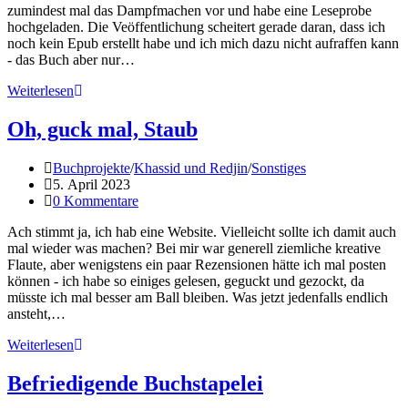
zumindest mal das Dampfmachen vor und habe eine Leseprobe
hochgeladen. Die Veöffentlichung scheitert gerade daran, dass ich
noch kein Epub erstellt habe und ich mich dazu nicht aufraffen kann
- das Buch aber nur…
Leseprobe
Weiterlesen
für
Khass
Oh, guck mal, Staub
und
Red
Beitrags-
Buchprojekte
/
Khassid und Redjin
/
Sonstiges
Kategorie:
Beitrag
5. April 2023
veröffentlicht:
Beitrags-
0 Kommentare
Kommentare:
Ach stimmt ja, ich hab eine Website. Vielleicht sollte ich damit auch
mal wieder was machen? Bei mir war generell ziemliche kreative
Flaute, aber wenigstens ein paar Rezensionen hätte ich mal posten
können - ich habe so einiges gelesen, geguckt und gezockt, da
müsste ich mal besser am Ball bleiben. Was jetzt jedenfalls endlich
ansteht,…
Oh,
Weiterlesen
guck
mal,
Befriedigende Buchstapelei
Staub