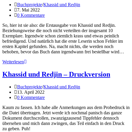
Beitrags-
Buchprojekte
/
Khassid und Redjin
Kategorie:
Beitrag
7. Mai 2022
veröffentlicht:
Beitrags-
0 Kommentare
Kommentare:
So, hier ist sie also: die Erstausgabe von Khassid und Redjin.
Beziehungsweise die noch nicht verteilten der insgesamt 10
Exemplare. Irgendwie schon ziemlich krass und etwas peinlich
befriedigend. Und natürlich hat die erste Leserin schon Fehler im
ersten Kapitel gefunden. Na, macht nichts, die werden noch
behoben, bevor das Buch dann irgendwann frei bestellbar wird…
Befriedigende
Weiterlesen
Buchstapelei
Khassid und Redjin – Druckversion
Beitrags-
Buchprojekte
/
Khassid und Redjin
Kategorie:
Beitrag
13. April 2022
veröffentlicht:
Beitrags-
0 Kommentare
Kommentare:
Kaum zu fassen. Ich habe alle Anmerkungen aus dem Probedruck in
die Datei übertragen. Jetzt werde ich nochmal panisch das ganze
Dokument durchscrollen, zwanzigzausend Tippfehler dennoch
übersehen und mich dann zwingen, das Teil einfach in den Druck
zu geben. Puh!