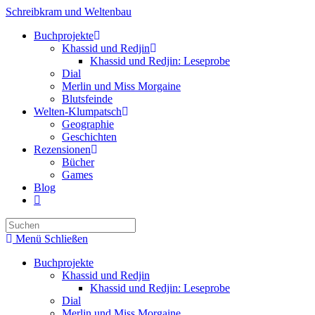
Zum
Schreibkram und Weltenbau
Inhalt
Buchprojekte
springen
Khassid und Redjin
Khassid und Redjin: Leseprobe
Dial
Merlin und Miss Morgaine
Blutsfeinde
Welten-Klumpatsch
Geographie
Geschichten
Rezensionen
Bücher
Games
Blog
Website-
Suche
Press
umschalten
Escape
Menü
Schließen
to
close
Buchprojekte
the
Khassid und Redjin
search
Khassid und Redjin: Leseprobe
panel.
Dial
Merlin und Miss Morgaine