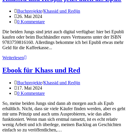
Beitrags-
Buchprojekte
/
Khassid und Redjin
Kategorie:
Beitrag
26. Mai 2024
veröffentlicht:
Beitrags-
0 Kommentare
Kommentare:
Die beiden Jungs sind jetzt auch digital verfügbar: hier bei Epubli
kaufen oder beim Buchhändler eures Vertrauens unter der ISBN
9783759816160. Allerdings bekomme ich bei Epubli etwas mehr
Geld für die Kaffeekasse...
Khassid
Weiterlesen
und
Redjin
Ebook für Khass und Red
jetzt
auch
Beitrags-
Buchprojekte
/
Khassid und Redjin
als
Kategorie:
Beitrag
17. Mai 2024
Epub
veröffentlicht:
Beitrags-
0 Kommentare
Kommentare:
So, meine beiden Jungs sind dann ab morgen auch als Epub
erhältlich. Nicht, dass sie viele Käufer finden werden, aber es geht
mir ums Prinzip und auch ums Ausprobieren, wie das alles
funktioniert. Wenn man sich erstmal ransetzt, ist es echt relativ
wenig Arbeit und ich überlege, meinen Backlog an Geschichten
einfach so zu veröffentlichen,…