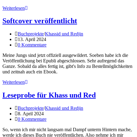
Ebook
Weiterlesen
für
Khass
Softcover veröffentlicht
und
Red
Beitrags-
Buchprojekte
/
Khassid und Redjin
Kategorie:
Beitrag
13. April 2024
veröffentlicht:
Beitrags-
0 Kommentare
Kommentare:
Meine Jungs sind jetzt offiziell ausgewildert. Soeben habe ich die
Veröffentlichung bei Epubli abgeschlossen. Sehr aufregend das
Ganze. Sobald da alles fertig ist, gibt's Info zu Bestellmöglichkeiten
und zeitnah auch ein Ebook.
Softcover
Weiterlesen
veröffentlicht
Leseprobe für Khass und Red
Beitrags-
Buchprojekte
/
Khassid und Redjin
Kategorie:
Beitrag
8. April 2024
veröffentlicht:
Beitrags-
0 Kommentare
Kommentare:
So, wenn ich mir nicht langsam mal Dampf unterm Hintern mache,
werde ich dieses Buch nie veröffentlichen. Also nehme ich mir