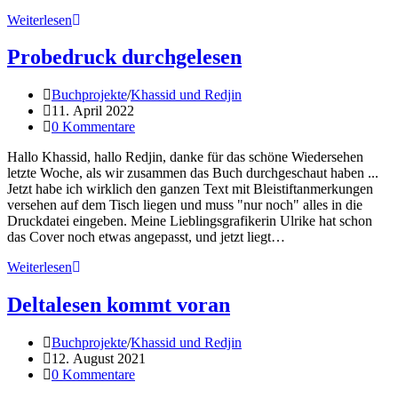
Khassid
Weiterlesen
und
Redjin
Probedruck durchgelesen
–
Druckversion
Beitrags-
Buchprojekte
/
Khassid und Redjin
Kategorie:
Beitrag
11. April 2022
veröffentlicht:
Beitrags-
0 Kommentare
Kommentare:
Hallo Khassid, hallo Redjin, danke für das schöne Wiedersehen
letzte Woche, als wir zusammen das Buch durchgeschaut haben ...
Jetzt habe ich wirklich den ganzen Text mit Bleistiftanmerkungen
versehen auf dem Tisch liegen und muss "nur noch" alles in die
Druckdatei eingeben. Meine Lieblingsgrafikerin Ulrike hat schon
das Cover noch etwas angepasst, und jetzt liegt…
Probedruck
Weiterlesen
durchgelesen
Deltalesen kommt voran
Beitrags-
Buchprojekte
/
Khassid und Redjin
Kategorie:
Beitrag
12. August 2021
veröffentlicht:
Beitrags-
0 Kommentare
Kommentare: