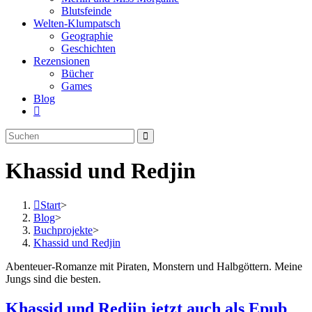
Blutsfeinde
Welten-Klumpatsch
Geographie
Geschichten
Rezensionen
Bücher
Games
Blog
Website-
Suche
Diese
umschalten
Website
durchsuchen
Khassid und Redjin
Start
>
Blog
>
Buchprojekte
>
Khassid und Redjin
Abenteuer-Romanze mit Piraten, Monstern und Halbgöttern. Meine
Jungs sind die besten.
Khassid und Redjin jetzt auch als Epub