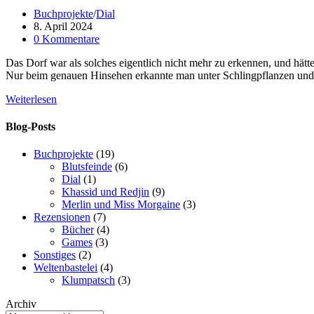
Beitrags-
Buchprojekte
/
Dial
Kategorie:
Beitrag
8. April 2024
veröffentlicht:
Beitrags-
0 Kommentare
Kommentare:
Das Dorf war als solches eigentlich nicht mehr zu erkennen, und hätt
Nur beim genauen Hinsehen erkannte man unter Schlingpflanzen und
Dial
Weiterlesen
–
1
Blog-Posts
–
Das
Buchprojekte
(19)
andere
Blutsfeinde
(6)
Dorf
Dial
(1)
Khassid und Redjin
(9)
Merlin und Miss Morgaine
(3)
Rezensionen
(7)
Bücher
(4)
Games
(3)
Sonstiges
(2)
Weltenbastelei
(4)
Klumpatsch
(3)
Archiv