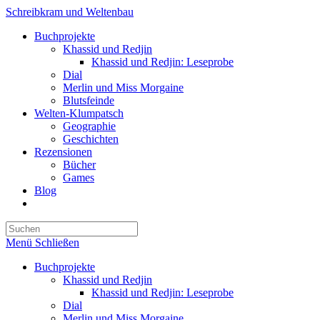
Zum
Schreibkram und Weltenbau
Inhalt
Buchprojekte
springen
Khassid und Redjin
Khassid und Redjin: Leseprobe
Dial
Merlin und Miss Morgaine
Blutsfeinde
Welten-Klumpatsch
Geographie
Geschichten
Rezensionen
Bücher
Games
Blog
Website-
Suche
Press
umschalten
Escape
Menü
Schließen
to
close
Buchprojekte
the
Khassid und Redjin
search
Khassid und Redjin: Leseprobe
panel.
Dial
Merlin und Miss Morgaine