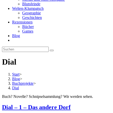
Blutsfeinde
Welten-Klumpatsch
Geographie
Geschichten
Rezensionen
Bücher
Games
Blog
Website-
Suche
Diese
umschalten
Website
durchsuchen
Dial
Start
>
Blog
>
Buchprojekte
>
Dial
Buch? Novelle? Schnipselsammlung? Wir werden sehen.
Dial – 1 – Das andere Dorf