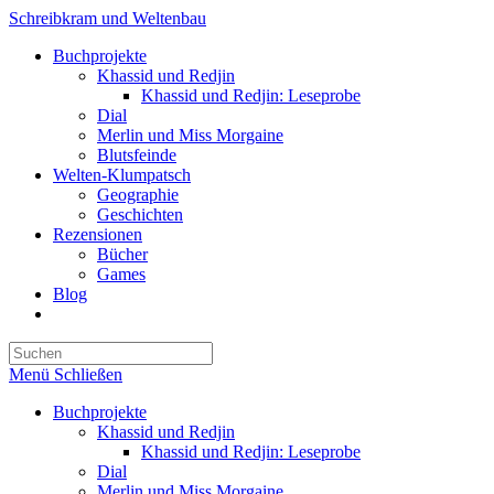
Zum
Schreibkram und Weltenbau
Inhalt
Buchprojekte
springen
Khassid und Redjin
Khassid und Redjin: Leseprobe
Dial
Merlin und Miss Morgaine
Blutsfeinde
Welten-Klumpatsch
Geographie
Geschichten
Rezensionen
Bücher
Games
Blog
Website-
Suche
Press
umschalten
Escape
Menü
Schließen
to
close
Buchprojekte
the
Khassid und Redjin
search
Khassid und Redjin: Leseprobe
panel.
Dial
Merlin und Miss Morgaine