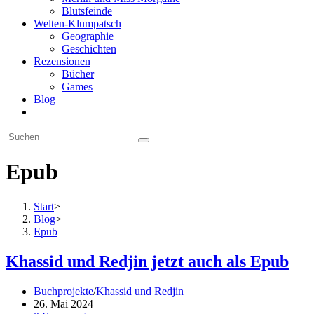
Blutsfeinde
Welten-Klumpatsch
Geographie
Geschichten
Rezensionen
Bücher
Games
Blog
Website-
Suche
Diese
umschalten
Website
durchsuchen
Epub
Start
>
Blog
>
Epub
Khassid und Redjin jetzt auch als Epub
Beitrags-
Buchprojekte
/
Khassid und Redjin
Kategorie:
Beitrag
26. Mai 2024