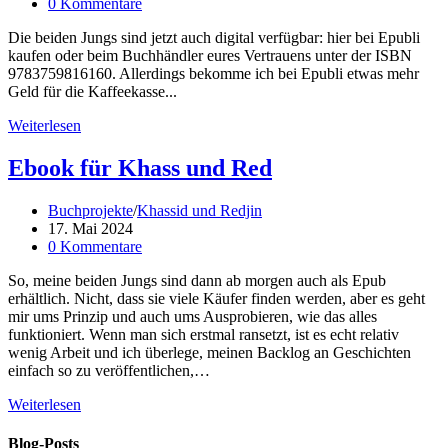
veröffentlicht:
Beitrags-
0 Kommentare
Kommentare:
Die beiden Jungs sind jetzt auch digital verfügbar: hier bei Epubli
kaufen oder beim Buchhändler eures Vertrauens unter der ISBN
9783759816160. Allerdings bekomme ich bei Epubli etwas mehr
Geld für die Kaffeekasse...
Khassid
Weiterlesen
und
Redjin
Ebook für Khass und Red
jetzt
auch
Beitrags-
Buchprojekte
/
Khassid und Redjin
als
Kategorie:
Beitrag
17. Mai 2024
Epub
veröffentlicht:
Beitrags-
0 Kommentare
Kommentare:
So, meine beiden Jungs sind dann ab morgen auch als Epub
erhältlich. Nicht, dass sie viele Käufer finden werden, aber es geht
mir ums Prinzip und auch ums Ausprobieren, wie das alles
funktioniert. Wenn man sich erstmal ransetzt, ist es echt relativ
wenig Arbeit und ich überlege, meinen Backlog an Geschichten
einfach so zu veröffentlichen,…
Ebook
Weiterlesen
für
Khass
Blog-Posts