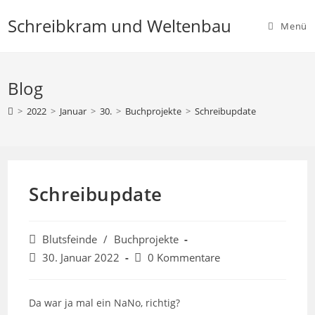
Zum
Schreibkram und Weltenbau
Inhalt
Menü
springen
Blog
>
2022
>
Januar
>
30.
>
Buchprojekte
>
Schreibupdate
Schreibupdate
Beitrags-
Blutsfeinde
/
Buchprojekte
Kategorie:
Beitrag
Beitrags-
30. Januar 2022
0 Kommentare
veröffentlicht:
Kommentare:
Da war ja mal ein NaNo, richtig?