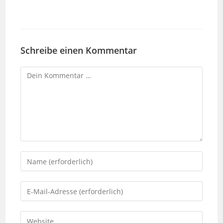
Schreibe einen Kommentar
Kommentar
Gib
deinen
Namen
Gib
oder
deine
Benutzernamen
E-
Gib
zum