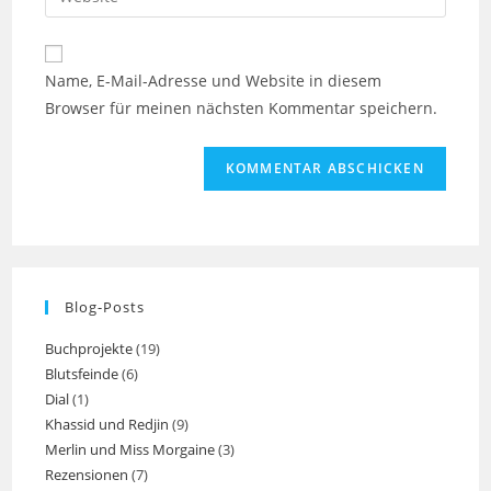
Mail-
deine
Kommentieren
Adresse
Website-
ein
zum
URL
Name, E-Mail-Adresse und Website in diesem
Kommentieren
ein
Browser für meinen nächsten Kommentar speichern.
ein
(optional)
Blog-Posts
Buchprojekte
(19)
Blutsfeinde
(6)
Dial
(1)
Khassid und Redjin
(9)
Merlin und Miss Morgaine
(3)
Rezensionen
(7)