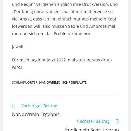
und Redjin“ verdienen endlich ihre Druckversion, und
„Der König ohne Namen“ macht mir mittlerweile so
viel Angst, dass ich ihn einfach nur aus meinem Kopf
loswerden will, also müssen Sadie und Ambrose mal
ran und sich um das Problem kümmern.
Jawoll.
Für mich beginnt jetzt 2022, mal gucken, was draus
wird!
SCHLAGWÖRTER
:
NANOWRIMO
,
SCHREIBFLAUTE
Weitere
Vorheriger Beitrag
Artikel
NaNoWriMo Ergebnis
ansehen
Nächster Beitrag
Endlich ein Schritt voran